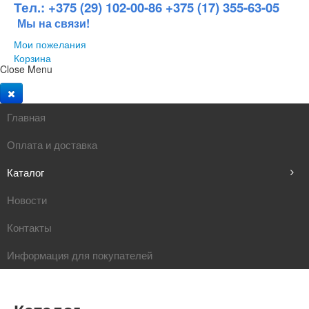
Тел.: +375 (29) 102-00-86 +375 (17) 355-63-05
Мы на связи!
Мои пожелания
Корзина
Close Menu
Главная
Оплата и доставка
Каталог
Новости
Товары для офиса
Контакты
Школьные принадлежности
Главная
|
Каталог
|
Товары для офиса
|
Организация рабочего места
|
Наборы настольные
Информация для покупателей
Хозтовары