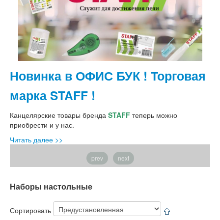
Новинка в ОФИС БУК ! Торговая
С
марка STAFF !
Вс
фу
Канцелярские товары бренда
STAFF
теперь можно
Чи
приобрести и у нас.
Читать далее >>
prev
next
Наборы настольные
Сортировать