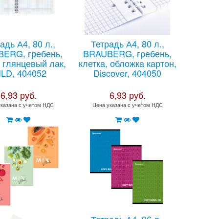
адь А4, 80 л.,
Тетрадь А4, 80 л.,
ERG, гребень,
BRAUBERG, гребень,
, глянцевый лак,
клетка, обложка картон,
ТРИ СОВЫ - время с
LD, 404052
Discover, 404050
пользой !
6,93 руб.
6,93 руб.
указана с учетом НДС
Цена указана с учетом НДС
Не тратьте время, проводите его с
пользой!
Читать далее >>