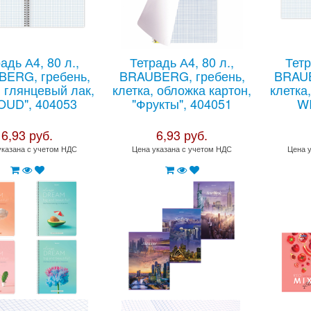
адь А4, 80 л.,
Тетрадь А4, 80 л.,
Тетр
ERG, гребень,
BRAUBERG, гребень,
BRAUB
, глянцевый лак,
клетка, обложка картон,
клетка
время для
Собирайте детей в
OUD", 404053
"Фрукты", 404051
WI
А
школу и садик
6,93 руб.
6,93 руб.
указана с учетом НДС
вместе с Офис Бук !
Цена указана с учетом НДС
Цена 
имые товары для
ого архивирования в
Покупайте школьные принадлежности
БЫСТРО, УДОБНО, НЕДОРОГО с
доставкой.
 >>
Читать далее >>