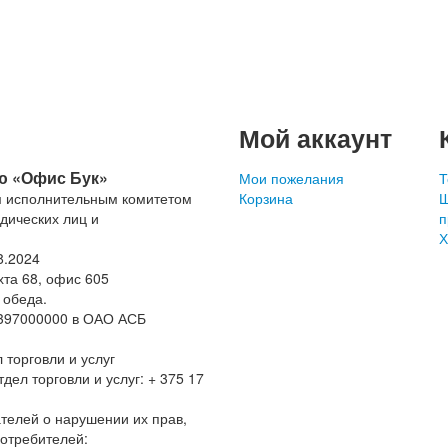
Мой аккаунт
ю «Офис Бук»
Мои пожелания
Т
м
исполнительным
комитетом
Корзина
Ш
дических
лиц
и
п
Х
8.2024
ехта 68, офис 605
з обеда.
397000000 в ОАО АСБ
торговли и услуг
ел торговли и услуг: + 375 17
елей о нарушении их прав,
потребителей: