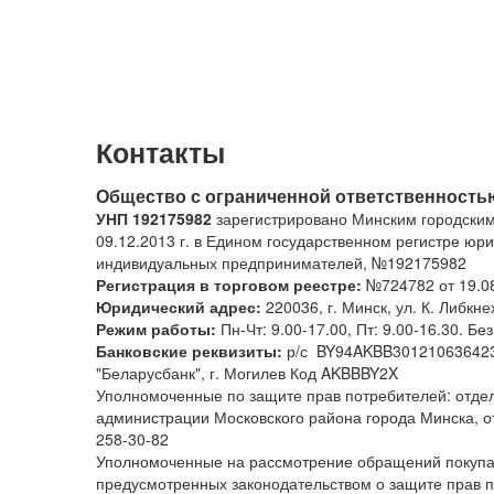
Контакты
Общество с ограниченной ответственность
УНП 192175982
зарегистрировано
Минским
городски
09.12.2013 г.
в
Едином
государственном
регистре
юри
индивидуальных
предпринимателей, №
192175982
Регистрация в торговом реестре:
№724782 от 19.0
Юридический адрес:
220036, г. Минск, ул. К. Либкн
Режим работы:
Пн-Чт: 9.00-17.00, Пт: 9.00-16.30. Бе
Банковские реквизиты:
р/с BY94AKBB30121063642
"Беларусбанк", г. Могилев Код AKBBBY2X
Уполномоченные по защите прав потребителей: отдел 
администрации Московского района города Минска, отд
258-30-82
Уполномоченные на рассмотрение обращений покупат
предусмотренных законодательством о защите прав 