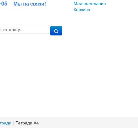
63-05
Мы на связи!
Мои пожелания
Корзина
тради
|
Тетради А4