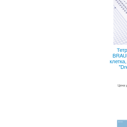
Тетр
BRAUB
клетка
"Dr
Цена 