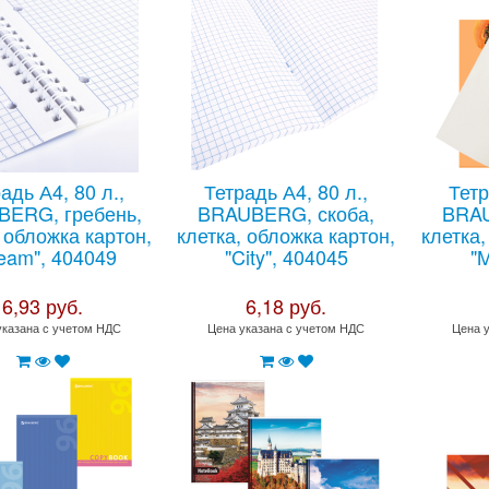
адь А4, 80 л.,
Тетрадь А4, 80 л.,
Тетр
ERG, гребень,
BRAUBERG, скоба,
BRAU
, обложка картон,
клетка, обложка картон,
клетка,
eam", 404049
"City", 404045
"M
6,93 руб.
6,18 руб.
указана с учетом НДС
Цена указана с учетом НДС
Цена 