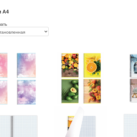
и А4
вать