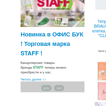
Тетр
BRAUB
клетка
Новинка в ОФИС БУК
Самое 
"CL
истого
! Торговая марка
АРХИВ
STAFF !
Цена 
Все необход
успешного
ля проведения
Канцелярские товары
функциональн
бренда
STAFF
теперь можно
"Офис Бук" !
приобрести и у нас.
Читать далее
Читать далее >>
prev
next