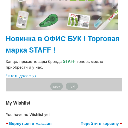
Новинка в ОФИС БУК ! Торговая
С
марка STAFF !
Вс
фу
Канцелярские товары бренда
STAFF
теперь можно
Чи
приобрести и у нас.
Читать далее >>
prev
next
My Wishlist
You have no Wishlist yet
Вернуться в магазин
Перейти в корзину