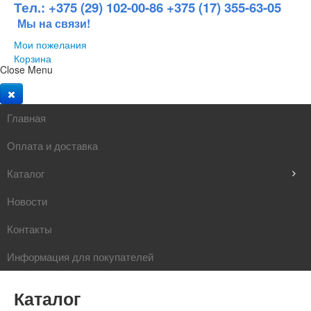
Тел.: +375 (29) 102-00-86 +375 (17) 355-63-05
Мы на связи!
Мои пожелания
Корзина
Close Menu
Главная
Оплата и доставка
Каталог
Новости
Товары для офиса
Контакты
Школьные принадлежности
Главная
|
Мои пожелания
Информация для покупателей
Хозтовары
Каталог