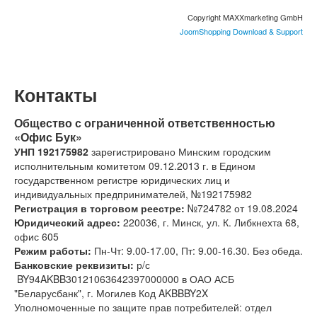
Copyright MAXXmarketing GmbH
JoomShopping Download & Support
Контакты
Общество с ограниченной ответственностью
«Офис Бук»
УНП 192175982
зарегистрировано
Минским
городским
исполнительным
комитетом 09.12.2013 г.
в
Едином
государственном
регистре
юридических
лиц
и
индивидуальных
предпринимателей, №
192175982
Регистрация в торговом реестре:
№724782 от 19.08.2024
Юридический адрес:
220036, г. Минск, ул. К. Либкнехта 68,
офис 605
Режим работы:
Пн-Чт: 9.00-17.00, Пт: 9.00-16.30. Без обеда.
Банковские реквизиты:
р/с
BY94AKBB30121063642397000000 в ОАО АСБ
"Беларусбанк", г. Могилев Код AKBBBY2X
Уполномоченные по защите прав потребителей: отдел